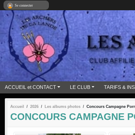
Panneau de gestion des cookies
Se connecter
ACCUEIL et CONTACT
LE CLUB
TARIFS & IN
Accueil
2026
Les albums photos
Concours Campagne Porn
CONCOURS CAMPAGNE P